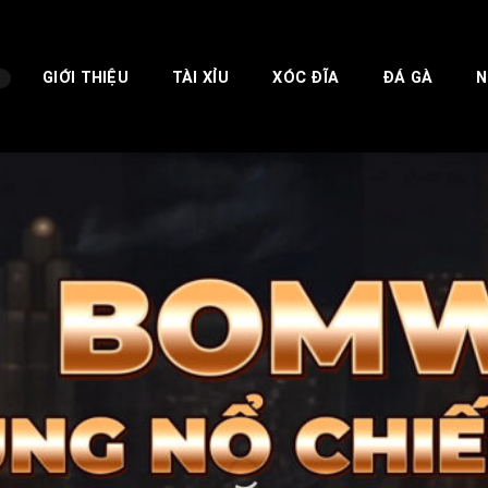
GIỚI THIỆU
TÀI XỈU
XÓC ĐĨA
ĐÁ GÀ
N