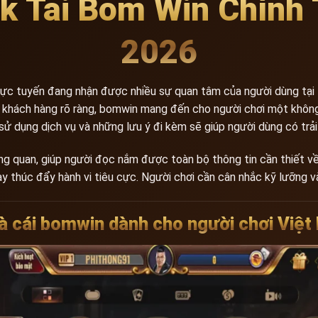
k Tải Bom Win Chính
2026
trực tuyến đang nhận được nhiều sự quan tâm của người dùng tại t
 khách hàng rõ ràng, bomwin mang đến cho người chơi một không gi
ử dụng dịch vụ và những lưu ý đi kèm sẽ giúp người dùng có trả
tổng quan, giúp người đọc nắm được toàn bộ thông tin cần thiết
 thúc đẩy hành vi tiêu cực. Người chơi cần cân nhắc kỹ lưỡng và t
à cái bomwin dành cho người chơi Việ